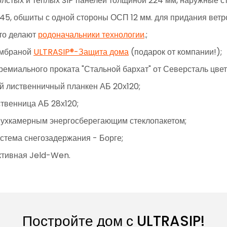
олстых и теплых SIP панелей толщиной 224 мм, наружные с
45, обшиты с одной стороны ОСП 12 мм. для придания ветр
это делают
родоначальники технологии
.;
ембраной
ULTRASIP®-Защита дома
(подарок от компании!);
ремиального проката "Стальной бархат" от Северсталь цвет
й лиственничный планкен АБ 20х120;
ственница АБ 28х120;
двухкамерным энергосберегающим стеклопакетом;
истема снегозадержания - Борге;
ктивная Jeld-Wen.
Постройте дом с ULTRASIP!