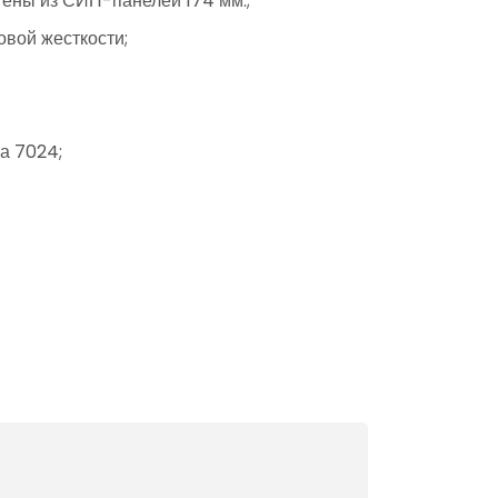
тены из СИП-панелей 174 мм.;
овой жесткости;
а 7024;