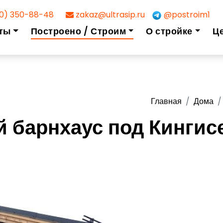
0) 350-88-48
zakaz@ultrasip.ru
@postroim1
ты
Построено / Строим
О стройке
Ц
Главная
Дома
 барнхаус под Кингис