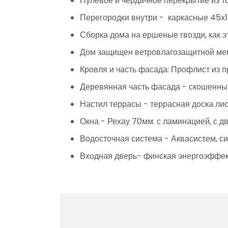
Нулевое и чердачное перекрытие из т
Перегородки внутри - каркасные 45х1
Сборка дома на ершеные гвозди, как 
Дом защищен ветровлагозащитной м
Кровля и часть фасада: Профлист из п
Деревянная часть фасада - скошенны
Настил террасы - террасная доска ли
Окна - Рехау 70мм. с ламинацией, с 
Водосточная система - Аквасистем, с
Входная дверь- финская энергоэффе