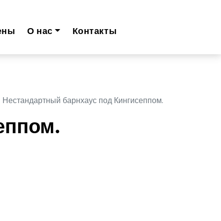
ены
О нас
Контакты
Нестандартный барнхаус под Кингисеппом.
еппом.