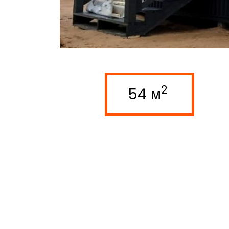
2
54 м