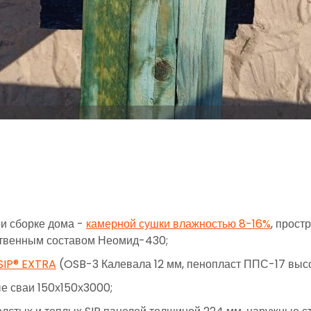
и сборке дома -
камерной сушки влажностью 8-16%
, прост
ественным составом Неомид-430;
SIP® EXTRA
(OSB-3 Калевала 12 мм, пенопласт ППС-17 высок
е сваи 150х150х3000;