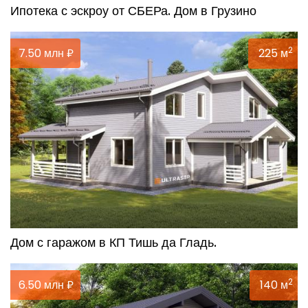
Ипотека с эскроу от СБЕРа. Дом в Грузино
2
7.50 млн ₽
225 м
Дом с гаражом в КП Тишь да Гладь.
2
6.50 млн ₽
140 м