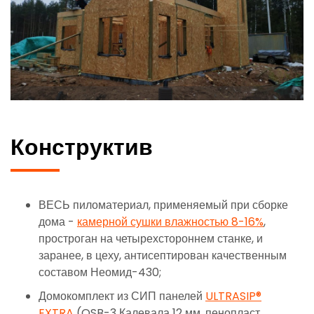
Конструктив
ВЕСЬ пиломатериал, применяемый при сборке
дома -
камерной сушки влажностью 8-16%
,
простроган на четырехстороннем станке, и
заранее, в цеху, антисептирован качественным
составом Неомид-430;
Домокомплект из СИП панелей
ULTRASIP®
EXTRA
(OSB-3 Калевала 12 мм, пенопласт