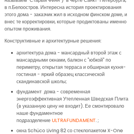
называем "Старый Финн") в черте Санкт-Петербурга,
в п.Белоостров. Интересна история проектирования
этого дома - заказчик жил в исходном финском доме, и
внес те корректировки, которые продиктованы именно
опытом проживания.
Конструктивные и архитектурные решения:
архитектура дома - мансардный второй этаж с
мансардными окнами, балкон с "юбкой" по
периметру, открытая терраса и обширная кухня-
гостиная - яркий образец классической
скандинавской школы;
фундамент дома - современная
энергоэффективная Утепленная Шведская Плита
(в указанную цену не входит). Ее смонтировало
наше фундаментное
подразделение
ULTRAFUNDAMENT
. ;
окна Schüco LivIng 82 со стеклопакетом X-One