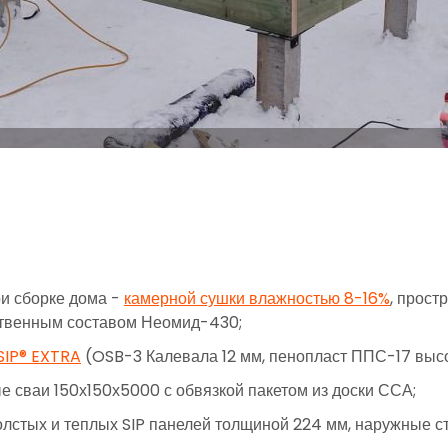
и сборке дома -
камерной сушки влажностью 8-16%
, прост
ественным составом Неомид-430;
SIP® EXTRA
(OSB-3 Калевала 12 мм, пенопласт ППС-17 высок
 сваи 150х150х5000 с обвязкой пакетом из доски ССА;
олстых и теплых SIP панелей толщиной 224 мм, наружные с