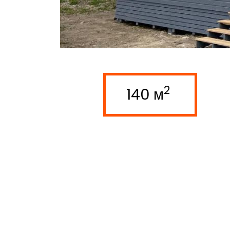
2
140 м