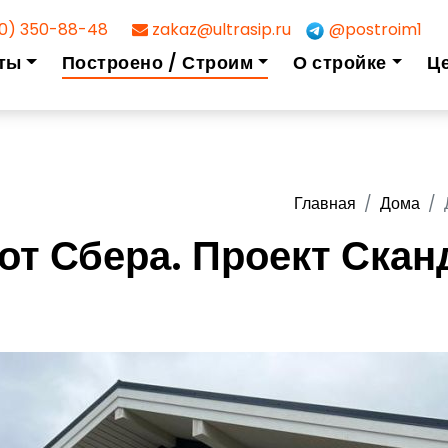
0) 350-88-48
zakaz@ultrasip.ru
@postroim1
ты
Построено / Строим
О стройке
Ц
Главная
Дома
от Сбера. Проект Скан