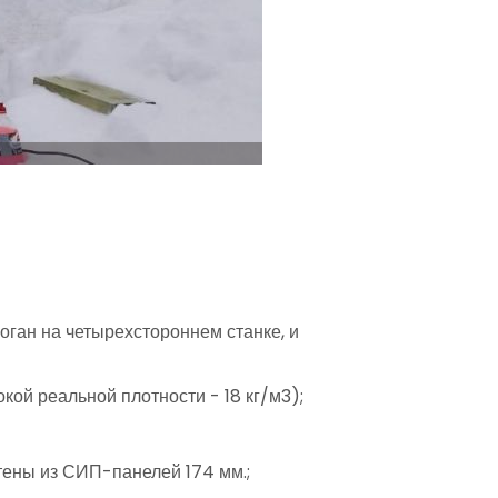
роган на четырехстороннем станке, и
ой реальной плотности - 18 кг/м3);
тены из СИП-панелей 174 мм.;