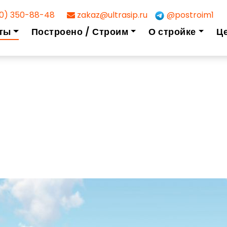
0) 350-88-48
zakaz@ultrasip.ru
@postroim1
ты
Построено / Строим
О стройке
Ц